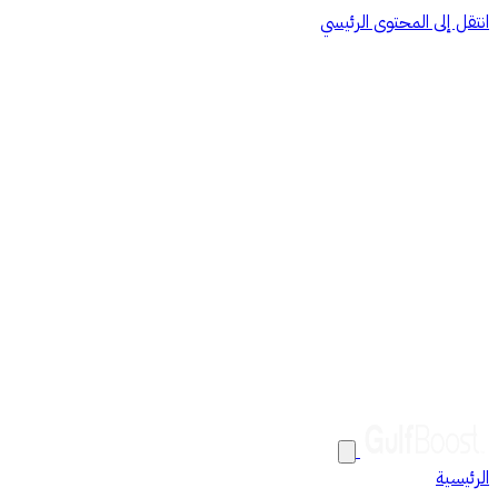
انتقل إلى المحتوى الرئيسي
الرئيسية
من نحن
خدماتنا
الذكاء الاصطناعي والأتمتة
نظام أودو
Google Cloud
البنية التحتية لتقنية
المعلومات
الحلول
العملاء
الوظائف
المساعدة
اتصل بنا
EN
AR
تواصل معنا
الرئيسية