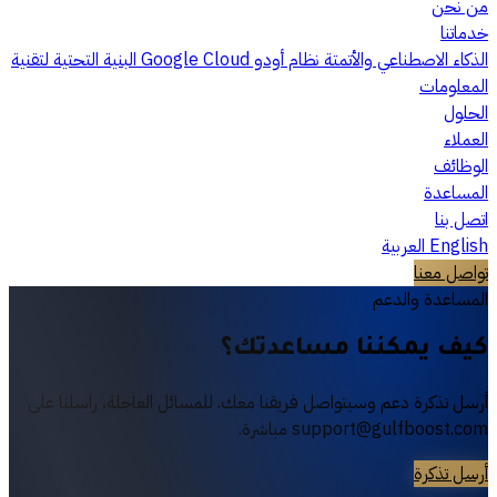
من نحن
خدماتنا
الذكاء الاصطناعي والأتمتة
نظام أودو
Google Cloud
البنية التحتية لتقنية
المعلومات
الحلول
العملاء
الوظائف
المساعدة
اتصل بنا
English
العربية
تواصل معنا
المساعدة والدعم
كيف يمكننا
مساعدتك؟
أرسل تذكرة دعم وسيتواصل فريقنا معك. للمسائل العاجلة، راسلنا على
support@gulfboost.com مباشرة.
أرسل تذكرة